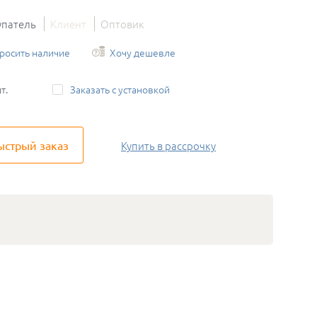
упатель
Клиент
Оптовик
росить наличие
Хочу дешевле
т.
Заказать с установкой
ыстрый заказ
Купить
в рассрочку