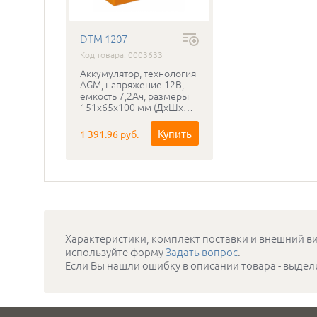
DTM 1207
Код товара: 0003633
Аккумулятор, технология
AGM, напряжение 12В,
емкость 7,2Ач, размеры
151x65x100 мм (ДхШхВ),
вес 2,4 кг
Купить
1 391.96 руб.
Характеристики, комплект поставки и внешний ви
используйте форму
Задать вопрос
.
Если Вы нашли ошибку в описании товара - выдел