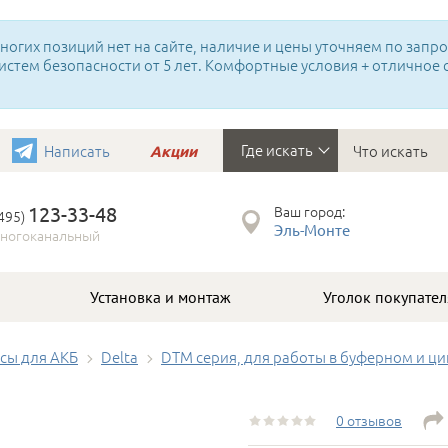
огих позиций нет на сайте, наличие и цены уточняем по запрос
истем безопасности от 5 лет. Комфортные условия + отличное
Где искать
Написать
Акции
123-33-48
Ваш город:
(495)
Эль-Монте
ногоканальный
Установка и монтаж
Уголок покупател
сы для АКБ
Delta
DTM серия, для работы в буферном и ц
0 отзывов