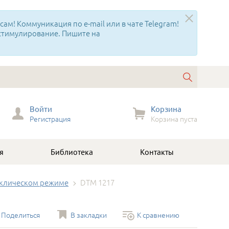
ам! Коммуникация по e-mail или в чате Telegram!
 стимулирование. Пишите на
Войти
Корзина
Регистрация
Корзина пуста
я
Библиотека
Контакты
иклическом режиме
DTM 1217
Поделиться
В закладки
К сравнению