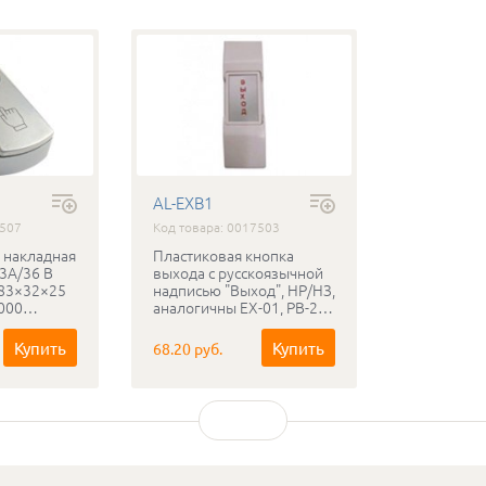
AL-EXB1
7507
Код товара: 0017503
 накладная
Пластиковая кнопка
3А/36 В
выхода с русскоязычной
 83×32×25
надписью "Выход", НР/НЗ,
 000
аналогичны EX-01, РВ-26
ичны ST-
EXIT
05A
Купить
Купить
68.20 руб.