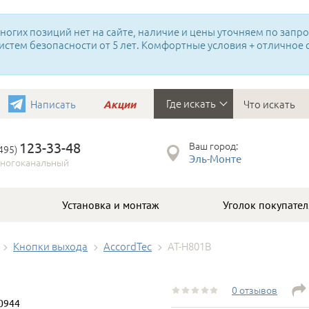
огих позиций нет на сайте, наличие и цены уточняем по запрос
истем безопасности от 5 лет. Комфортные условия + отличное
Где искать
Написать
Акции
123-33-48
Ваш город:
(495)
Эль-Монте
ногоканальный
Установка и монтаж
Уголок покупател
Кнопки выхода
AccordTec
AT-H801B
0 отзывов
0944