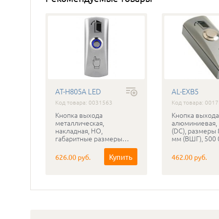
AT-H805A LED
AL-EXB5
Код товара: 0031563
Код товара: 001
Кнопка выхода
Кнопка выхода
металлическая,
алюминиевая, 
накладная, НО,
(DC), размеры
габаритные размеры
мм (ВШГ), 500
82х32 мм, цвет серебро, с
циклов, аналог
подсветкой
EX010SM, AT-8
Купить
626.00 руб.
462.00 руб.