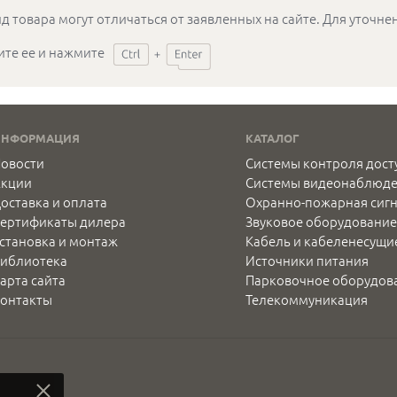
д товара могут отличаться от заявленных на сайте. Для уточн
ите ее и нажмите
ИНФОРМАЦИЯ
КАТАЛОГ
овости
Системы контроля дост
Акции
Системы видеонаблюд
оставка и оплата
Охранно-пожарная сиг
ертификаты дилера
Звуковое оборудование
становка и монтаж
Кабель и кабеленесущи
иблиотека
Источники питания
арта сайта
Парковочное оборудов
онтакты
Телекоммуникация