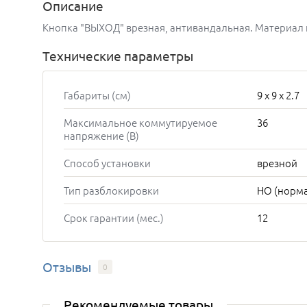
Описание
Кнопка "ВЫХОД" врезная, антивандальная. Материал 
Технические параметры
Габариты (см)
9 x 9 x 2.7
Максимальное коммутируемое
36
напряжение (В)
Способ установки
врезной
Тип разблокировки
НО (норм
Срок гарантии (мес.)
12
Отзывы
0
Рекомендуемые товары