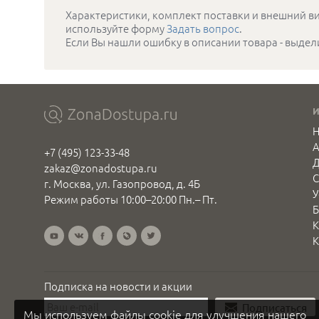
Характеристики, комплект поставки и внешний ви
используйте форму
Задать вопрос
.
Если Вы нашли ошибку в описании товара - выдел
Н
+7 (495) 123-33-48
Д
zakaz@zonadostupa.ru
С
г. Москва, ул. Газопровод, д. 4Б
У
Режим работы 10:00–20:00 Пн.– Пт.
Б
К
К
Подписка на новости и акции
Подписаться
Мы используем файлы cookie для улучшения нашего